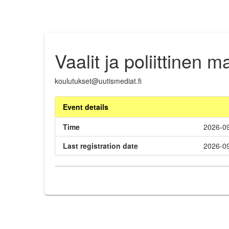
Vaalit ja poliittinen 
koulutukset@uutismediat.fi
Event details
Time
2026-09
Last registration date
2026-09